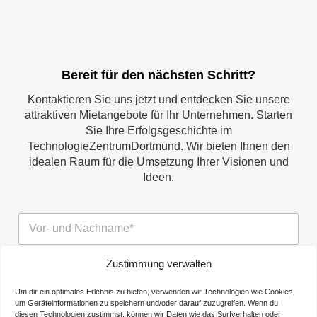
Bereit für den nächsten Schritt?
Kontaktieren Sie uns jetzt und entdecken Sie unsere
attraktiven Mietangebote für Ihr Unternehmen. Starten
Sie Ihre Erfolgsgeschichte im
TechnologieZentrumDortmund. Wir bieten Ihnen den
idealen Raum für die Umsetzung Ihrer Visionen und
Ideen.
N
a
m
e
Zustimmung verwalten
U
*
n
Um dir ein optimales Erlebnis zu bieten, verwenden wir Technologien wie Cookies,
t
um Geräteinformationen zu speichern und/oder darauf zuzugreifen. Wenn du
e
diesen Technologien zustimmst, können wir Daten wie das Surfverhalten oder