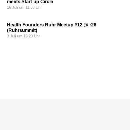
meets Start-up Circle
16 Juli um 11:58 Uhr
Health Founders Ruhr Meetup #12 @ r26
(Ruhrsummit)
3 Juli um 13:20 Uhr