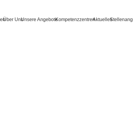
ren
Über Uns
Unsere Angebote
Kompetenzzentren
Aktuelles
Stellenang