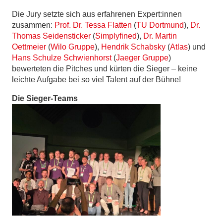
Die Jury setzte sich aus erfahrenen Expert:innen
zusammen:
Prof. Dr. Tessa Flatten
(
TU Dortmund
),
Dr.
Thomas Seidensticker
(
Simplyfined
),
Dr. Martin
Oettmeier
(
Wilo Gruppe
),
Hendrik Schabsky
(
Atlas
) und
Hans Schulze Schwienhorst
(
Jaeger Gruppe
)
bewerteten die Pitches und kürten die Sieger – keine
leichte Aufgabe bei so viel Talent auf der Bühne!
Die Sieger-Teams