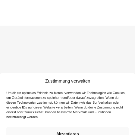
Zustimmung verwalten
Um dir ein optimales Erlebnis zu bieten, verwenden wir Technologien wie Cookies,
um Geräteinformationen zu speichern und/oder darauf zuzugreifen. Wenn du
diesen Technologien zustimmst, können wir Daten wie das Surfverhalten oder
eindeutige IDs auf dieser Website verarbeiten. Wenn du deine Zustimmung nicht
Bereit für den nächsten Schritt?
erteilst oder zurückziehst, können bestimmte Merkmale und Funktionen
beeinträchtigt werden.
Kontaktieren Sie uns jetzt und entdecken Sie unsere
attraktiven Mietangebote für Ihr Unternehmen. Starten
Akzeptieren